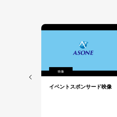
デザイン / 冊子

ード映像
ポスター制作＜磐田市＞