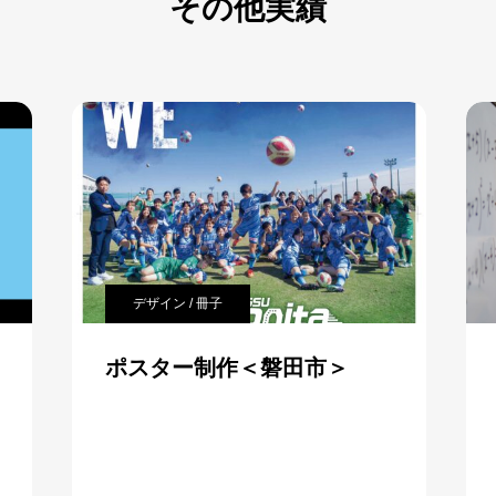
その他実績
映像
HPトップ背景映像＜HP映像
＞